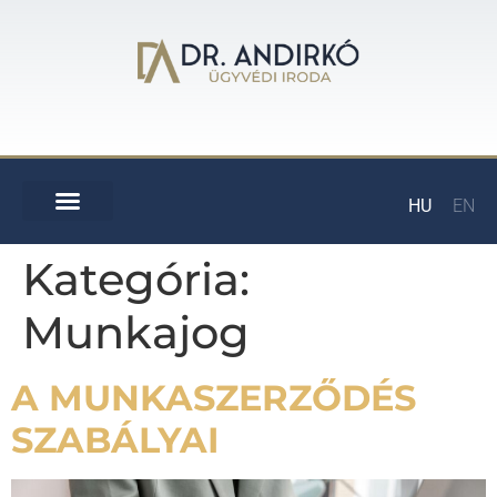
HU
EN
Kategória:
Munkajog
A MUNKASZERZŐDÉS
SZABÁLYAI