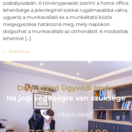
szabályozásán. A törvényjavaslat szerint a home office
lehetősége a jelenleginél sokkal rugalmasabbá válna,
ugyanis a munkavállaló és a munkáltató közös
megegyezése határozná meg, mely napokon
dolgozhat a munkavállaló az otthonából. A módosítás
lehetővé […]
←
Previous
Dr. Andirkó Ügyvédi Iroda:
Ha jogi segítségre van szüksége
Hívjon most!