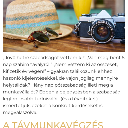
„Jövő hétre szabadságot vettem ki!” „Van még bent 5
nap szabim tavalyról!” „Nem vettem ki az összeset,
kifizetik év végén!” – gyakran találkozunk ehhez
hasonló kijelentésekkel, de vajon jogilag mennyire
helytállóak? Hány nap pótszabadság illeti meg a
munkavállalót? Ebben a bejegyzésben a szabadság
legfontosabb tudnivalóit (és a tévhiteket)
ismertetjük, ezeket a konkrét kérdéseket is
megválaszolva.
A TÁVMUNKAVÉGZÉS