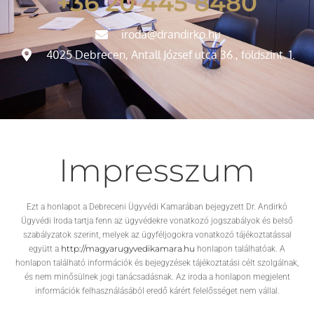
+36 20 445 8480
iroda@drandirko.hu
4025 Debrecen, Antall József utca 36., földszint. 1.
Impresszum
Ezt a honlapot a Debreceni Ügyvédi Kamarában bejegyzett Dr. Andirkó
Ügyvédi Iroda tartja fenn az ügyvédekre vonatkozó jogszabályok és belső
szabályzatok szerint, melyek az ügyféljogokra vonatkozó tájékoztatással
http://magyarugyvedikamara.hu
együtt a
honlapon találhatóak. A
honlapon található információk és bejegyzések tájékoztatási célt szolgálnak,
és nem minősülnek jogi tanácsadásnak. Az iroda a honlapon megjelent
információk felhasználásából eredő kárért felelősséget nem vállal.