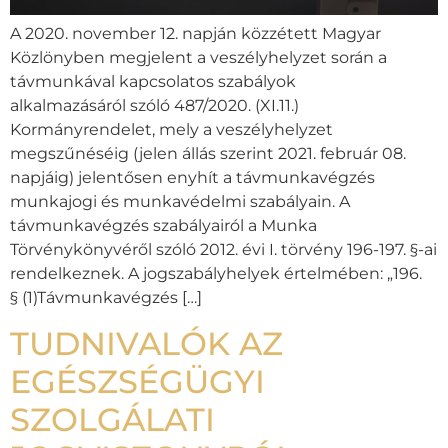
A 2020. november 12. napján közzétett Magyar
Közlönyben megjelent a veszélyhelyzet során a
távmunkával kapcsolatos szabályok
alkalmazásáról szóló 487/2020. (XI.11.)
Kormányrendelet, mely a veszélyhelyzet
megszűnéséig (jelen állás szerint 2021. február 08.
napjáig) jelentősen enyhít a távmunkavégzés
munkajogi és munkavédelmi szabályain. A
távmunkavégzés szabályairól a Munka
Törvénykönyvéről szóló 2012. évi I. törvény 196-197. §-ai
rendelkeznek. A jogszabályhelyek értelmében: „196.
§ (1)Távmunkavégzés […]
TUDNIVALÓK AZ
EGÉSZSÉGÜGYI
SZOLGÁLATI