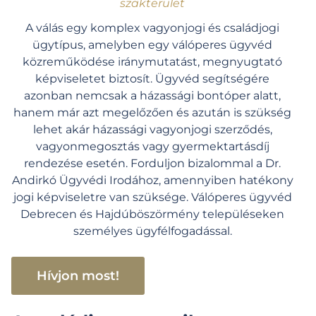
szakterület
A válás egy komplex vagyonjogi és családjogi
ügytípus, amelyben egy válóperes ügyvéd
közreműködése iránymutatást, megnyugtató
képviseletet biztosít.
Ügyvéd segítségére
azonban nemcsak a házassági bontóper alatt,
hanem már azt megelőzően és azután is szükség
lehet akár házassági vagyonjogi szerződés,
vagyonmegosztás vagy gyermektartásdíj
rendezése esetén. Forduljon bizalommal a Dr.
Andirkó Ügyvédi Irodához, amennyiben hatékony
jogi képviseletre van szüksége. Válóperes ügyvéd
Debrecen és Hajdúböszörmény településeken
személyes ügyfélfogadással.
Hívjon most!