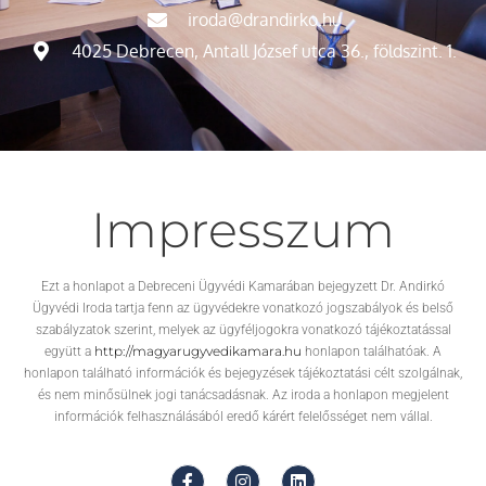
iroda@drandirko.hu
4025 Debrecen, Antall József utca 36., földszint. 1.
Impresszum
Ezt a honlapot a Debreceni Ügyvédi Kamarában bejegyzett Dr. Andirkó
Ügyvédi Iroda tartja fenn az ügyvédekre vonatkozó jogszabályok és belső
szabályzatok szerint, melyek az ügyféljogokra vonatkozó tájékoztatással
http://magyarugyvedikamara.hu
együtt a
honlapon találhatóak. A
honlapon található információk és bejegyzések tájékoztatási célt szolgálnak,
és nem minősülnek jogi tanácsadásnak. Az iroda a honlapon megjelent
információk felhasználásából eredő kárért felelősséget nem vállal.