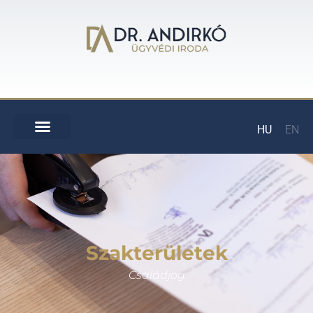
HU
EN
Szakterületek
Családjog