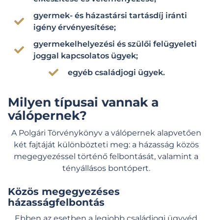
gyermek- és házastársi tartásdíj iránti
igény érvényesítése;
gyermekelhelyezési és szülői felügyeleti
joggal kapcsolatos ügyek;
egyéb családjogi ügyek.
Milyen típusai vannak a
válópernek?
A Polgári Törvénykönyv a válópernek alapvetően
két fajtáját különbözteti meg: a házasság közös
megegyezéssel történő felbontását, valamint a
tényállásos bontópert.
Közös megegyezéses
házasságfelbontás
Ebben az esetben a legjobb családjogi ügyvéd