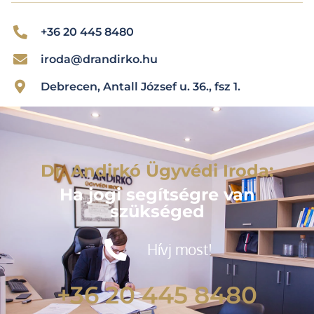
+36 20 445 8480
iroda@drandirko.hu
Debrecen, Antall József u. 36., fsz 1.
Dr. Andirkó Ügyvédi Iroda:
Ha jogi segítségre van
szükséged
Hívj most!
+36 20 445 8480