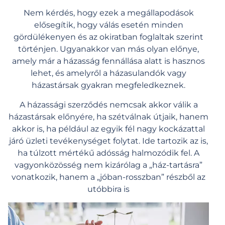
Nem kérdés, hogy ezek a megállapodások
elősegítik, hogy válás esetén minden
gördülékenyen és az okiratban foglaltak szerint
történjen. Ugyanakkor van más olyan előnye,
amely már a házasság fennállása alatt is hasznos
lehet, és amelyről a házasulandók vagy
házastársak gyakran megfeledkeznek.
A házassági szerződés nemcsak akkor válik a
házastársak előnyére, ha szétválnak útjaik, hanem
akkor is, ha például az egyik fél nagy kockázattal
járó üzleti tevékenységet folytat. Ide tartozik az is,
ha túlzott mértékű adósság halmozódik fel. A
vagyonközösség nem kizárólag a „ház-tartásra”
vonatkozik, hanem a „jóban-rosszban” részből az
utóbbira is