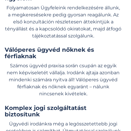
Folyamatosan
Ügyfeleink
rendelkezésére állunk,
a megkeresésekre pedig gyorsan reagálunk. Az
első konzultáción részletesen áttekintjük a
tényállást és a kapcsolódó okiratokat, majd átfogó
tájékoztatással szolgálunk.
Válóperes ügyvéd nőknek és
férfiaknak
Számos ügyvéd praxisa során csupán az egyik
nem képviseletét vállalja. Irodánk ajtaja azonban
mindenki számára nyitva áll! Válóperes ügyvéd
férfiaknak és nőknek egyaránt – nálunk
nincsenek kivételek.
Komplex jogi szolgáltatást
biztosítunk
Ügyvédi irodánkra még a legösszetettebb jogi
esetekben is számíthat. Útmutatással szolgálunk