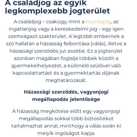
A családjog az egyik
legkomplexebb jogterület
A családjog – csakúgy, mint a
munkajog
, az
ingatlanjog vagy a kereskedelmi jog – egy igen
szerteágazó szakterület. A legtöbb embernek a
szó hallatán a házasság felbontása (válás), illetve a
házassági szerződés jut eszébe.
Ez a jogterület
azonban magában foglalja többek között a
gyermekelhelyezést, a különélő szülővel való
kapcsolattartást és a gyermektartás díjának
meghatározását.
Házassági szerződés, vagyonjogi
megállapodás jelentősége
A házasság megkötése előtt egy vagyonjogi
megállapodás sokkal több
biztosítékot
tartalmazhat annál, minthogy a válás során ki
melyik ingóságot kapja.