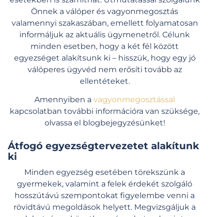
Önnek a válóper és vagyonmegosztás
valamennyi szakaszában, emellett folyamatosan
informáljuk az aktuális ügymenetről. Célunk
minden esetben, hogy a két fél között
egyezséget alakítsunk ki – hisszük, hogy egy jó
válóperes ügyvéd nem erősíti tovább az
ellentéteket.
Amennyiben a
vagyonmegosztással
kapcsolatban további információra van szüksége,
olvassa el blogbejegyzésünket!
Átfogó egyezségtervezetet alakítunk
ki
Minden egyezség esetében törekszünk a
gyermekek, valamint a felek érdekét szolgáló
hosszútávú szempontokat figyelembe venni a
rövidtávú megoldások helyett.
Megvizsgáljuk a