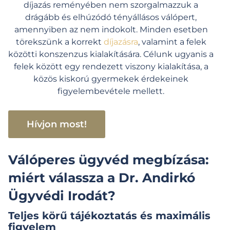
díjazás reményében nem szorgalmazzuk a
drágább és elhúzódó tényállásos válópert,
amennyiben az nem indokolt. Minden esetben
törekszünk a korrekt
díjazásra
, valamint a felek
közötti konszenzus kialakítására. Célunk ugyanis a
felek között egy rendezett viszony kialakítása, a
közös kiskorú gyermekek érdekeinek
figyelembevétele mellett.
Hívjon most!
Válóperes ügyvéd megbízása:
miért válassza a Dr. Andirkó
Ügyvédi Irodát?
Teljes körű tájékoztatás és maximális
figyelem