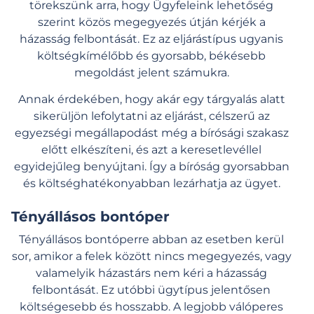
törekszünk arra, hogy
Ügyfeleink
lehetőség
szerint közös megegyezés útján kérjék a
házasság felbontását. Ez az eljárástípus ugyanis
költségkímélőbb és gyorsabb
, békésebb
megoldást jelent számukra.
Annak érdekében, hogy akár egy tárgyalás alatt
sikerüljön lefolytatni az eljárást, célszerű az
egyezségi megállapodást még a bírósági szakasz
előtt elkészíteni, és azt a keresetlevéllel
egyidejűleg benyújtani. Így a bíróság gyorsabban
és költséghatékonyabban lezárhatja az ügyet.
Tényállásos bontóper
Tényállásos bontóperre abban az esetben kerül
sor, amikor a felek között nincs megegyezés,
vagy
valamelyik házastárs nem kéri a házasság
felbontását. Ez utóbbi ügytípus jelentősen
költségesebb és hosszabb. A legjobb válóperes