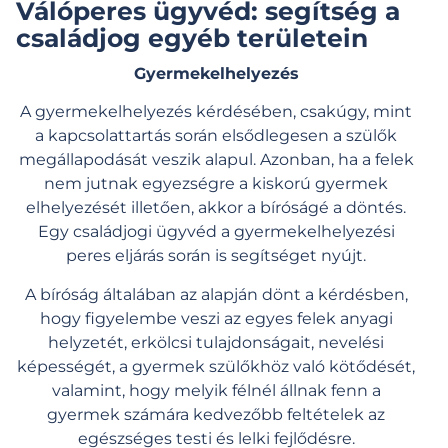
Válóperes ügyvéd: segítség a
családjog egyéb területein
Gyermekelhelyezés
A gyermekelhelyezés kérdésében, csakúgy, mint
a kapcsolattartás során elsődlegesen a szülők
megállapodását veszik alapul. Azonban, ha a felek
nem jutnak egyezségre a kiskorú gyermek
elhelyezését illetően, akkor a bíróságé a döntés.
Egy családjogi ügyvéd a gyermekelhelyezési
peres eljárás során is segítséget nyújt.
A bíróság általában az alapján dönt a kérdésben,
hogy figyelembe veszi az egyes felek anyagi
helyzetét, erkölcsi tulajdonságait, nevelési
képességét, a gyermek szülőkhöz való kötődését,
valamint, hogy melyik félnél állnak fenn a
gyermek számára kedvezőbb feltételek az
egészséges testi és lelki fejlődésre.