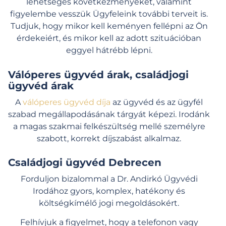
lehetséges következményeket, valamint
figyelembe vesszük
Ügyfeleink
további terveit is.
Tudjuk, hogy mikor kell keményen fellépni az Ön
érdekeiért, és mikor kell az adott szituációban
eggyel hátrébb lépni.
Válóperes ügyvéd árak, családjogi
ügyvéd árak
A
válóperes ügyvéd díja
az ügyvéd és az ügyfél
szabad megállapodásának tárgyát képezi. Irodánk
a magas szakmai felkészültség mellé személyre
szabott, korrekt díjszabást alkalmaz.
Családjogi ügyvéd Debrecen
Forduljon bizalommal a Dr. Andirkó Ügyvédi
Irodához gyors, komplex, hatékony és
költségkímélő jogi megoldásokért.
Felhívjuk a figyelmet, hogy a telefonon vagy