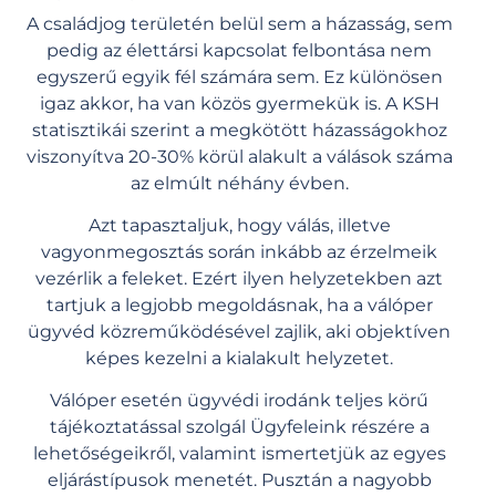
A
családjog
területén belül sem a házasság, sem
pedig az élettársi kapcsolat felbontása nem
egyszerű egyik fél számára sem. Ez különösen
igaz akkor, ha van közös gyermekük is. A KSH
statisztikái szerint a megkötött házasságokhoz
viszonyítva 20-30% körül alakult a válások száma
az elmúlt néhány évben.
Azt tapasztaljuk, hogy válás, illetve
vagyonmegosztás során inkább az érzelmeik
vezérlik a feleket. Ezért ilyen helyzetekben azt
tartjuk a legjobb megoldásnak, ha a válóper
ügyvéd közreműködésével zajlik, aki objektíven
képes kezelni a kialakult helyzetet.
Válóper esetén ügyvédi irodánk
teljes körű
tájékoztatással szolgál
Ügyfeleink
részére a
lehetőségeikről, valamint ismertetjük az egyes
eljárástípusok menetét. Pusztán a nagyobb