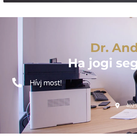
Dr. And
Ha jogi se
Hívj most!
4025 