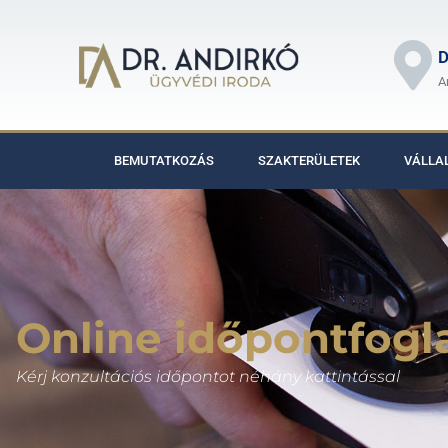
D
A
BEMUTATKOZÁS
SZAKTERÜLETEK
VÁLLA
Online időpontfogl
Kérj konzultációs időpontot néhány kattintással