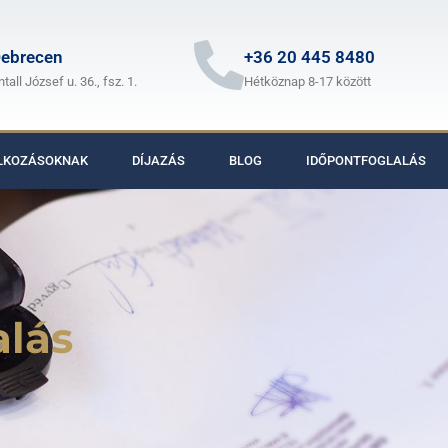
ebrecen
+36 20 445 8480
ntall József u. 36., fsz. 1.
Hétköznap 8-17 között
LKOZÁSOKNAK
DÍJAZÁS
BLOG
IDŐPONTFOGLALÁS
alás