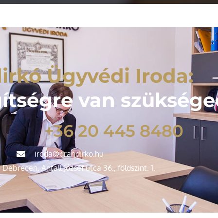
irkó Ügyvédi Iroda:
gítségre van szükség
+36 20 445 8480
iroda@drandirko.hu
Debrecen, Antall József utca 36., földszint. 1.