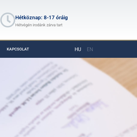
Hétköznap: 8-17 óráig
Hétvégén irodánk zárva tart
HU
EN
KAPCSOLAT