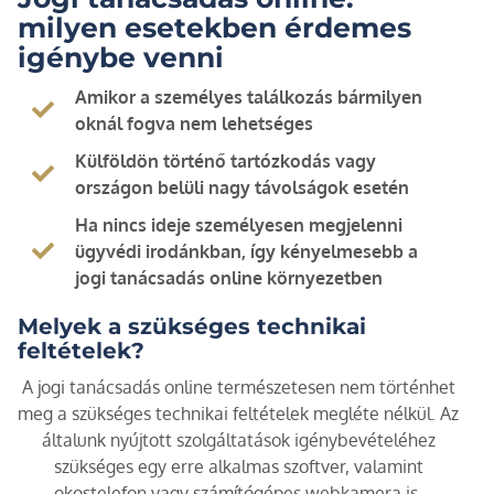
milyen esetekben érdemes
igénybe venni
Amikor a személyes találkozás bármilyen
oknál fogva nem lehetséges
Külföldön történő tartózkodás vagy
országon belüli nagy távolságok esetén
Ha nincs ideje személyesen megjelenni
ügyvédi irodánkban, így kényelmesebb a
jogi tanácsadás online környezetben
Melyek a szükséges technikai
feltételek?
A jogi tanácsadás online természetesen nem történhet
meg a szükséges technikai feltételek megléte nélkül. Az
általunk nyújtott szolgáltatások igénybevételéhez
szükséges egy erre alkalmas szoftver, valamint
okostelefon vagy számítógépes webkamera is.