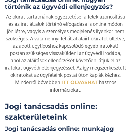
Jogi tanácsadás online: hogyan
történik az ügyvédi ellenjegyzés?
Az okirat tartalmának egyeztetése, a felek azonosítása
és az irat általuk történő elfogadása is online módon
jön létre, vagyis a személyes megjelenés ilyenkor nem
szükséges. A valamennyi fél által aláírt okiratot (illetve,
az adott ügytípushoz kapcsolódó egyéb iratokat)
postán szükséges visszaküldeni az ügyvédi irodába,
ahol az aláírások ellenőrzését követően látjuk el az
iratokat ügyvédi ellenjegyzéssel. Az így megszerkesztett
okiratokat az ügyfeleink postai úton kapják kézhez.
Minderről bővebben
hasznos
ITT OLVASHAT
információkat.
Jogi tanácsadás online:
szakterületeink
Jogi tanácsadás online: munkajog