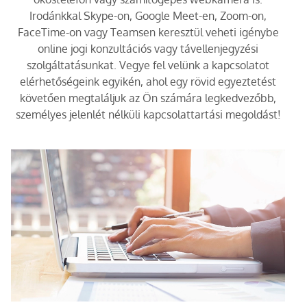
Irodánkkal Skype-on, Google Meet-en, Zoom-on,
FaceTime-on vagy Teamsen keresztül veheti igénybe
online jogi konzultációs vagy távellenjegyzési
szolgáltatásunkat. Vegye fel velünk a kapcsolatot
elérhetőségeink egyikén, ahol egy rövid egyeztetést
követően megtaláljuk az Ön számára legkedvezőbb,
személyes jelenlét nélküli kapcsolattartási megoldást!