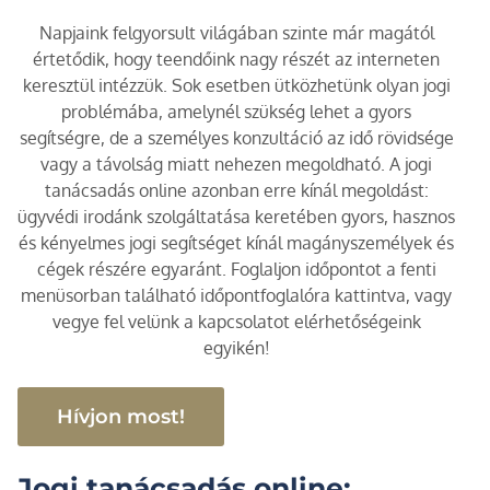
Napjaink felgyorsult világában szinte már magától
értetődik, hogy teendőink nagy részét az interneten
keresztül intézzük. Sok esetben ütközhetünk olyan jogi
problémába, amelynél szükség lehet a gyors
segítségre, de a személyes konzultáció az idő rövidsége
vagy a távolság miatt nehezen megoldható. A jogi
tanácsadás online azonban erre kínál megoldást:
ügyvédi irodánk szolgáltatása keretében gyors, hasznos
és kényelmes jogi segítséget kínál magányszemélyek és
cégek részére egyaránt. Foglaljon időpontot a fenti
menüsorban található időpontfoglalóra kattintva, vagy
vegye fel velünk a kapcsolatot elérhetőségeink
egyikén!
Hívjon most!
Jogi tanácsadás online: