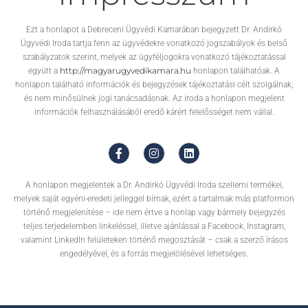
Ezt a honlapot a Debreceni Ügyvédi Kamarában bejegyzett Dr. Andirkó
Ügyvédi Iroda tartja fenn az ügyvédekre vonatkozó jogszabályok és belső
szabályzatok szerint, melyek az ügyféljogokra vonatkozó tájékoztatással
http://magyarugyvedikamara.hu
együtt a
honlapon találhatóak. A
honlapon található információk és bejegyzések tájékoztatási célt szolgálnak,
és nem minősülnek jogi tanácsadásnak. Az iroda a honlapon megjelent
információk felhasználásából eredő kárért felelősséget nem vállal.
A honlapon megjelentek a Dr. Andirkó Ügyvédi Iroda szellemi termékei,
melyek saját egyéni-eredeti jelleggel bírnak, ezért a tartalmak más platformon
történő megjelenítése – ide nem értve a honlap vagy bármely bejegyzés
teljes terjedelemben linkeléssel, illetve ajánlással a Facebook, Instagram,
valamint LinkedIn felületeken történő megosztását – csak a szerző írásos
engedélyével, és a forrás megjelölésével lehetséges.