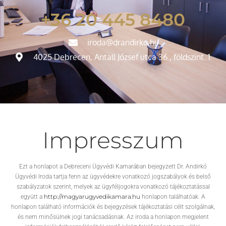
+36 20 445 8480
iroda@drandirko.hu
4025 Debrecen, Antall József utca 36., földszint. 1.
Impresszum
Ezt a honlapot a Debreceni Ügyvédi Kamarában bejegyzett Dr. Andirkó
Ügyvédi Iroda tartja fenn az ügyvédekre vonatkozó jogszabályok és belső
szabályzatok szerint, melyek az ügyféljogokra vonatkozó tájékoztatással
http://magyarugyvedikamara.hu
együtt a
honlapon találhatóak. A
honlapon található információk és bejegyzések tájékoztatási célt szolgálnak,
és nem minősülnek jogi tanácsadásnak. Az iroda a honlapon megjelent