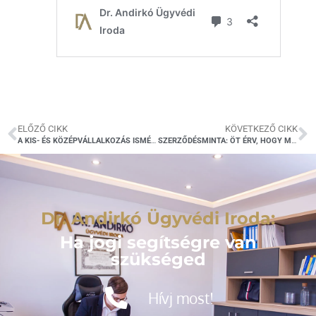
ELŐZŐ CIKK
KÖVETKEZŐ CIKK
A KIS- ÉS KÖZÉPVÁLLALKOZÁS ISMÉRVEI
SZERZŐDÉSMINTA: ÖT ÉRV, HOGY MIÉRT NE TÖLTS LE MINTÁT
Dr. Andirkó Ügyvédi Iroda:
Ha jogi segítségre van
szükséged
Hívj most!