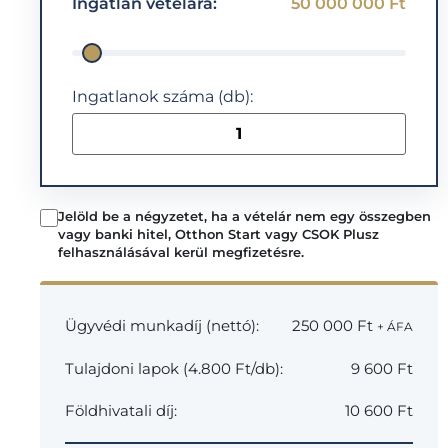
Ingatlan vételára:
50 000 000
Ft
Ingatlanok száma (db):
Jelöld be a négyzetet, ha a vételár nem egy összegben
vagy banki hitel, Otthon Start vagy CSOK Plusz
felhasználásával kerül megfizetésre.
Ügyvédi munkadíj (nettó):
250 000
Ft
+ ÁFA
Tulajdoni lapok (4.800 Ft/db):
9 600
Ft
Földhivatali díj:
10 600
Ft