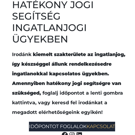
HATÉKONY JOGI
SEGÍTSÉG
INGATLANJOGI
ÜGYEKBEN
Irodánk
kiemelt szakterülete az ingatlanjog,
így készséggel állunk rendelkezésedre
ingatlanokkal kapcsolatos ügyekben.
Amennyiben hatékony jogi segítségre van
szükséged,
foglalj időpontot a lenti gombra
kattintva, vagy keresd fel irodánkat a
megadott elérhetőségeink egyikén!
IDŐPONTOT FOGLALOK
KAPCSOLAT