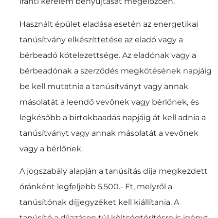
iránti kérelem benyújtását megelőzően.
Használt épület eladása esetén az energetikai
tanúsítvány elkészíttetése az eladó vagy a
bérbeadó kötelezettsége. Az eladónak vagy a
bérbeadónak a szerződés megkötésének napjáig
be kell mutatnia a tanúsítványt vagy annak
másolatát a leendő vevőnek vagy bérlőnek, és
legkésőbb a birtokbaadás napjáig át kell adnia a
tanúsítványt vagy annak másolatát a vevőnek
vagy a bérlőnek.
A jogszabály alapján a tanúsítás díja megkezdett
óránként legfeljebb 5.500.- Ft, melyről a
tanúsítónak díjjegyzéket kell kiállítania. A
tanúsító a díjazáson túl költségtérítésre is igényt