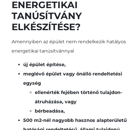
ENERGETIKAI
TANÚSÍTVÁNY
ELKÉSZÍTÉSE?
Amennyiben az épület nem rendelkezik hatályos
energetikai tanúsítvánnyal
új épület építése,
meglévő épület vagy önálló rendeltetési
egység
ellenérték fejében történő tulajdon-
átruházása, vagy
bérbeadása,
500 m2-nél nagyobb hasznos alapterületű
hatósági rendeltetésű, állami tulajdonú