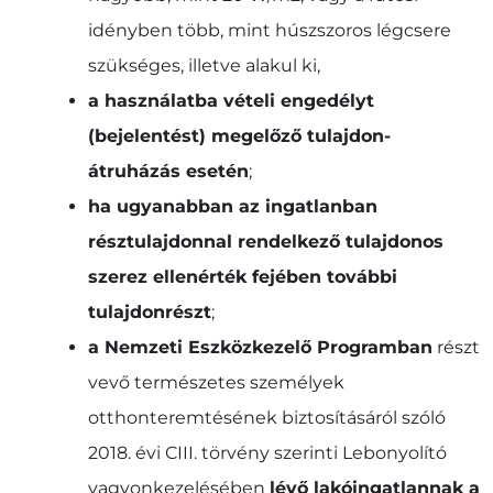
idényben több, mint húszszoros légcsere
szükséges, illetve alakul ki,
a használatba vételi engedélyt
(bejelentést) megelőző tulajdon-
átruházás esetén
;
ha ugyanabban az ingatlanban
résztulajdonnal rendelkező tulajdonos
szerez ellenérték fejében további
tulajdonrészt
;
a Nemzeti Eszközkezelő Programban
részt
vevő természetes személyek
otthonteremtésének biztosításáról szóló
2018. évi CIII. törvény szerinti Lebonyolító
vagyonkezelésében
lévő lakóingatlannak a