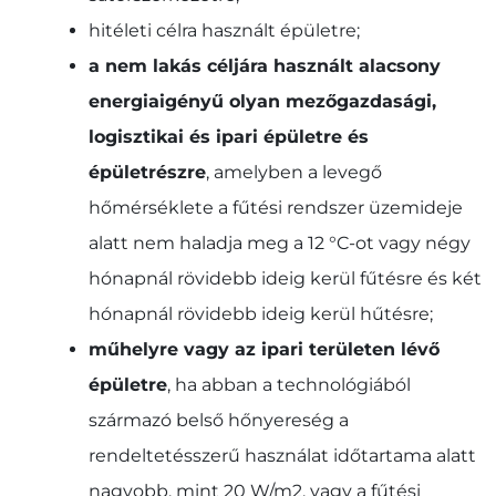
hitéleti célra használt épületre;
a nem lakás céljára használt alacsony
energiaigényű olyan mezőgazdasági,
logisztikai és ipari épületre és
épületrészre
, amelyben a levegő
hőmérséklete a fűtési rendszer üzemideje
alatt nem haladja meg a 12 °C-ot vagy négy
hónapnál rövidebb ideig kerül fűtésre és két
hónapnál rövidebb ideig kerül hűtésre;
műhelyre vagy az ipari területen lévő
épületre
, ha abban a technológiából
származó belső hőnyereség a
rendeltetésszerű használat időtartama alatt
nagyobb, mint 20 W/m2, vagy a fűtési