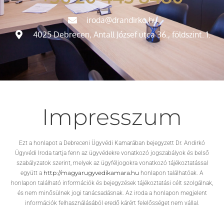
iroda@drandirko.hu
4025 Debrecen, Antall József utca 36., földszint. 1.
Impresszum
Ezt a honlapot a Debreceni Ügyvédi Kamarában bejegyzett Dr. Andirkó
Ügyvédi Iroda tartja fenn az ügyvédekre vonatkozó jogszabályok és belső
szabályzatok szerint, melyek az ügyféljogokra vonatkozó tájékoztatással
http://magyarugyvedikamara.hu
együtt a
honlapon találhatóak. A
honlapon található információk és bejegyzések tájékoztatási célt szolgálnak,
és nem minősülnek jogi tanácsadásnak. Az iroda a honlapon megjelent
információk felhasználásából eredő kárért felelősséget nem vállal.