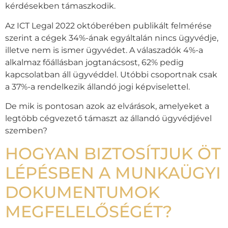
kérdésekben támaszkodik.
Az ICT Legal 2022 októberében publikált felmérése
szerint a cégek 34%-ának egyáltalán nincs ügyvédje,
illetve nem is ismer ügyvédet. A válaszadók 4%-a
alkalmaz főállásban jogtanácsost, 62% pedig
kapcsolatban áll ügyvéddel. Utóbbi csoportnak csak
a 37%-a rendelkezik állandó jogi képviselettel.
De mik is pontosan azok az elvárások, amelyeket a
legtöbb cégvezető támaszt az állandó ügyvédjével
szemben?
HOGYAN BIZTOSÍTJUK ÖT
LÉPÉSBEN A MUNKAÜGYI
DOKUMENTUMOK
MEGFELELŐSÉGÉT?