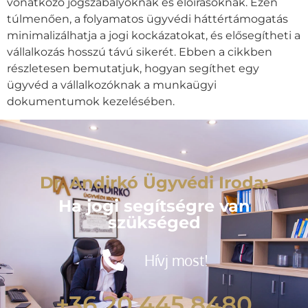
vonatkozó jogszabályoknak és előírásoknak. Ezen
túlmenően, a folyamatos ügyvédi háttértámogatás
minimalizálhatja a jogi kockázatokat, és elősegítheti a
vállalkozás hosszú távú sikerét. Ebben a cikkben
részletesen bemutatjuk, hogyan segíthet egy
ügyvéd a vállalkozóknak a munkaügyi
dokumentumok kezelésében.
Dr. Andirkó Ügyvédi Iroda:
Ha jogi segítségre van
szükséged
Hívj most!
+36 20 445 8480