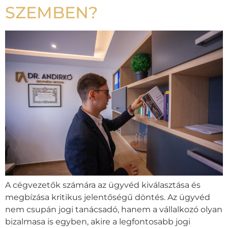
SZEMBEN?
A cégvezetők számára az ügyvéd kiválasztása és
megbízása kritikus jelentőségű döntés. Az ügyvéd
nem csupán jogi tanácsadó, hanem a vállalkozó olyan
bizalmasa is egyben, akire a legfontosabb jogi