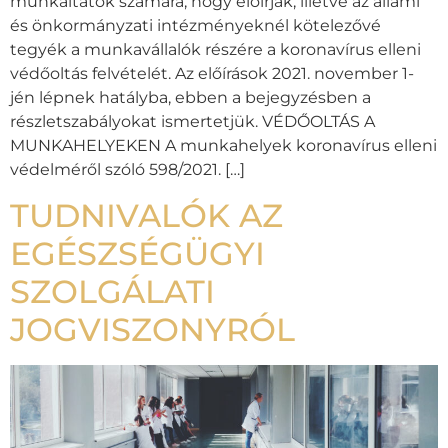
munkáltatók számára, hogy előírják, illetve az állami
és önkormányzati intézményeknél kötelezővé
tegyék a munkavállalók részére a koronavírus elleni
védőoltás felvételét. Az előírások 2021. november 1-
jén lépnek hatályba, ebben a bejegyzésben a
részletszabályokat ismertetjük. VÉDŐOLTÁS A
MUNKAHELYEKEN A munkahelyek koronavírus elleni
védelméről szóló 598/2021. […]
TUDNIVALÓK AZ
EGÉSZSÉGÜGYI
SZOLGÁLATI
JOGVISZONYRÓL