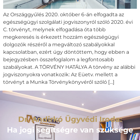
Az Országgyűlés 2020. október 6-án elfogadta az
egészségügyi szolgálati jogviszonyról szóló 2020. évi
C. törvényt, melynek elfogadása óta több
megkeresés is érkezett hozzám egészségügyi
dolgozók részéről a megváltozó szabályokkal
kapcsolatban, ezért úgy döntöttem, hogy ebben a
bejegyzésben összefoglalom a legfontosabb
szabályokat. A TÖRVÉNY HATÁLYA A törvény az alábbi
jogviszonyokra vonatkozik: Az Eüetv. mellett a
törvényt a Munka Törvénykönyvéről szóló […]
Dr. Andirkó Ügyvédi Iroda:
Ha jogi segítségre van szüksége