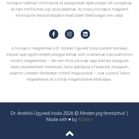
honlapon található információk és bejegyzések tájékoztatási célt szolgálnak,
és nem minősülnek jogi tanácsadásnak. Az iroda a honlapon megjelent
információk felhasználásából eredő kárért felelősséget nem vállal.
A honlapon megjelentek a Dr. Andirkó Ügyvédi Iroda szellemi termékei,
melyek saját egyéni-eredeti jelleggel bírnak, ezért a tartalmak más platformon
történő megjelenítése – ide nem értve a honlap vagy bármely bejegyzés
teljes terjedelemben linkeléssel, illetve ajánlással a Facebook, Instagram,
valamint LinkedIn felületeken történő megosztását – csak a szerző írásos
engedélyével, és a forrás megjelölésével lehetséges.
Dr. Andirkó Ügyvédi Iroda 2026 © Minden jog fenntartva! |
Made with ♥ by
ADbro