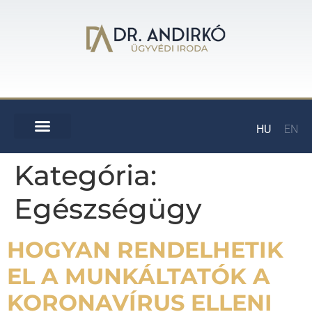
HU
EN
Kategória:
Egészségügy
HOGYAN RENDELHETIK
EL A MUNKÁLTATÓK A
KORONAVÍRUS ELLENI