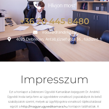
Hívjon most!
+36 20 445 8480
iroda@drandirko.hu
4025 Debrecen, Antall József utca 36., földszint. 1.
Impresszum
Ezt a honlapot a Debreceni Ügyvédi Kamarában bejegyzett Dr. Andirkó
Ügyvédi Iroda tartja fenn az ügyvédekre vonatkozó jogszabályok és belső
szabályzatok szerint, melyek az ügyféljogokra vonatkozó tájékoztatással
http://magyarugyvedikamara.hu
együtt a
honlapon találhatóak. A