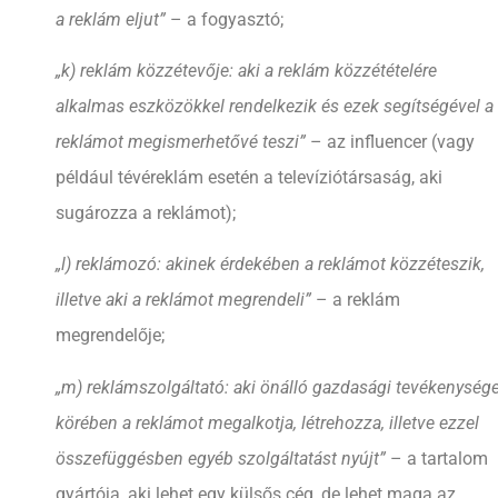
a reklám eljut”
– a fogyasztó;
„k) reklám közzétevője: aki a reklám közzétételére
alkalmas eszközökkel rendelkezik és ezek segítségével a
reklámot megismerhetővé teszi”
– az influencer (vagy
például tévéreklám esetén a televíziótársaság, aki
sugározza a reklámot);
„l) reklámozó: akinek érdekében a reklámot közzéteszik,
illetve aki a reklámot megrendeli”
– a reklám
megrendelője;
„m) reklámszolgáltató: aki önálló gazdasági tevékenység
körében a reklámot megalkotja, létrehozza, illetve ezzel
összefüggésben egyéb szolgáltatást nyújt”­
– a tartalom
gyártója, aki lehet egy külsős cég, de lehet maga az