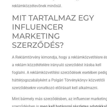
reklámközzétevőnek minősül.
MIT TARTALMAZ EGY
INFLUENCER
MARKETING
SZERZŐDÉS?
A Reklámtörvény kimondja, hogy a reklámközvetítésre é
a reklám közzétételére irányuló szerződést írásba kell
foglalni. A reklámközvetítési szerződések esetében pedi
háttérjogszabályként a Polgári Törvénykönyv közvetítői
szerződésekre vonatkozó előírásait kell alkalmazni.
Mint bármely más szerződésben, az influencer marketin
szerződésben is
meg kell határozni részletes adatokkal