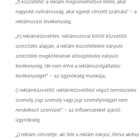
„f) közzététel: a reklám megismerhetővé tétele, akár
nagyobb nyilvánosság, akár egyedi címzett számára” –
a
reklámozási tevékenység;
„h) reklámközvetítés: reklámozóval kötött közvetítői
szerződés alapján, a reklám közzétételére irányuló
szerződés megkötésének elősegítésére irányuló
tevékenység, ide nem értve a reklámszolgáltatási
tevékenységet”
– az ügynökség munkája;
i) reklámközvetítő: reklámközvetítést végző természetes
személy, jogi személy vagy jogi személyiséggel nem
rendelkező szervezet”
– az influencereket ajánló
ügynökség;
„j) reklám címzettje: aki felé a reklám irányul, illetve akihe