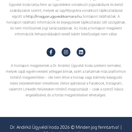
Ügyvédi Iroda tartja fenn az ügyvédekre vonatkozó jogszabályok és belső
szabályzatok szerint, melyek az ügyféljogokra vonatkozó tájékoztatással
http://magyarugyvedikamara.hu
együtt a
honlapon találhatóak. A
honlapon található információk és bejegyzések tájékoztatási célt szolgálnak,
és nem minősülnek jogi tanácsadásnak. Az iroda a honlapon megjelent
információk felhasználásából eredő kárért felelősséget nem vállal.
A honlapon megjelentek a Dr. Andirkó Ügyvédi Iroda szellemi termékei,
melyek saját egyéni-eredeti jelleggel bírnak, ezért a tartalmak más platformon
történő megjelenítése – ide nem értve a honlap vagy bármely bejegyzés
teljes terjedelemben linkeléssel, illetve ajánlással a Facebook, Instagram,
valamint LinkedIn felületeken történő megosztását – csak a szerző írásos
engedélyével, és a forrás megjelölésével lehetséges.
Dr. Andirkó Ügyvédi Iroda 2026 © Minden jog fenntartva! |