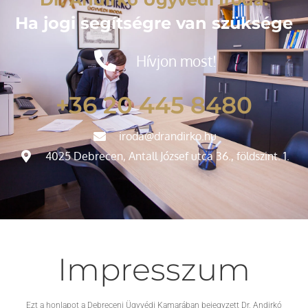
Ha jogi segítségre van szüksége
Hívjon most!
+36 20 445 8480
iroda@drandirko.hu
4025 Debrecen, Antall József utca 36., földszint. 1.
Impresszum
Ezt a honlapot a Debreceni Ügyvédi Kamarában bejegyzett Dr. Andirkó