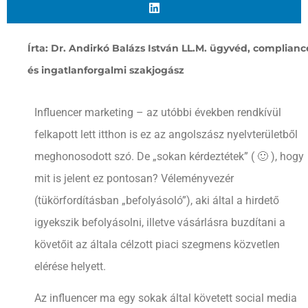
Írta: Dr. Andirkó Balázs István LL.M. ügyvéd, complianc
és ingatlanforgalmi szakjogász
Influencer marketing – az utóbbi években rendkívül
felkapott lett itthon is ez az angolszász nyelvterületből
meghonosodott szó. De „sokan kérdeztétek” ( 🙂 ), hogy
mit is jelent ez pontosan? Véleményvezér
(tükörfordításban „befolyásoló”), aki által a hirdető
igyekszik befolyásolni, illetve vásárlásra buzdítani a
követőit az általa célzott piaci szegmens közvetlen
elérése helyett.
Az influencer ma egy sokak által követett social media