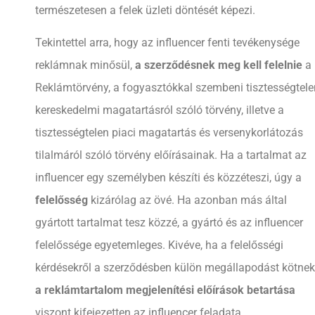
természetesen a felek üzleti döntését képezi.
Tekintettel arra, hogy az influencer fenti tevékenysége
reklámnak minősül,
a szerződésnek meg kell felelnie
a
Reklámtörvény, a fogyasztókkal szembeni tisztességtele
kereskedelmi magatartásról szóló törvény, illetve a
tisztességtelen piaci magatartás és versenykorlátozás
tilalmáról szóló törvény előírásainak. Ha a tartalmat az
influencer egy személyben készíti és közzéteszi, úgy a
felelősség
kizárólag az övé. Ha azonban más által
gyártott tartalmat tesz közzé, a gyártó és az influencer
felelőssége egyetemleges. Kivéve, ha a felelősségi
kérdésekről a szerződésben külön megállapodást kötnek
a reklámtartalom megjelenítési előírások betartása
viszont kifejezetten az influencer feladata.