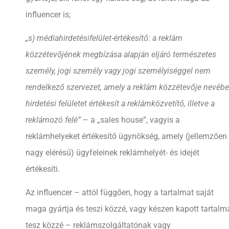
influencer is;
„s) médiahirdetésifelület-értékesítő: a reklám
közzétevőjének megbízása alapján eljáró természetes
személy, jogi személy vagy jogi személyiséggel nem
rendelkező szervezet, amely a reklám közzétevője nevéb
hirdetési felületet értékesít a reklámközvetítő, illetve a
reklámozó felé”
– a „sales house”, vagyis a
reklámhelyeket értékesítő ügynökség, amely (jellemzően
nagy elérésű) ügyfeleinek reklámhelyét- és idejét
értékesíti.
Az influencer – attól függően, hogy a tartalmat saját
maga gyártja és teszi közzé, vagy készen kapott tartalm
tesz közzé – reklámszolgáltatónak vagy