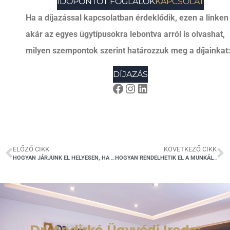
IDŐPONTOT FOGLALOK
KAPCSOLAT
Ha a díjazással kapcsolatban érdeklődik, ezen a linken
akár az egyes ügytípusokra lebontva arról is olvashat,
milyen szempontok szerint határozzuk meg a díjainkat
DÍJAZÁS
ELŐZŐ CIKK
KÖVETKEZŐ CIKK
HOGYAN JÁRJUNK EL HELYESEN, HA ADÁSVÉTELI SZERZŐDÉS ESETÉN SOK TULAJDONOSTÁRSAT KELL ÉRTESÍTENÜNK AZ ELŐVÁSÁRLÁSI JOGRÓL? – A KÚRIA DÖNTÖTT
HOGYAN RENDELHETIK EL A MUNKÁLTATÓK A KORONAVÍRUS ELLENI VÉDŐOLTÁS FELVÉTELÉT?
Dr. Andirkó Ügyvédi Iroda: