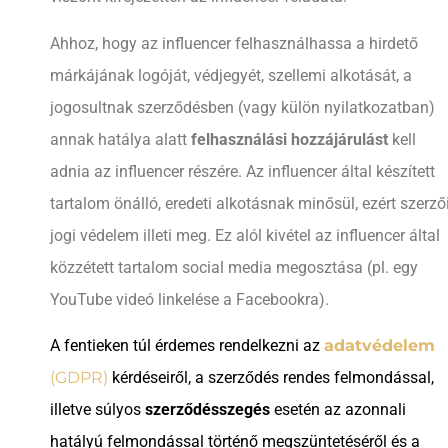
Ahhoz, hogy az influencer felhasználhassa a hirdető
márkájának logóját, védjegyét, szellemi alkotását, a
jogosultnak szerződésben (vagy külön nyilatkozatban)
annak hatálya alatt
felhasználási hozzájárulást
kell
adnia az influencer részére. Az influencer által készített
tartalom önálló, eredeti alkotásnak minősül, ezért szerző
jogi védelem illeti meg. Ez alól kivétel az influencer által
közzétett tartalom social media megosztása (pl. egy
YouTube videó linkelése a Facebookra).
A fentieken túl érdemes rendelkezni az
adatvédelem
(GDPR)
kérdéseiről, a szerződés rendes felmondással,
illetve súlyos
szerződésszegés
esetén az azonnali
hatályú felmondással történő megszüntetéséről és a