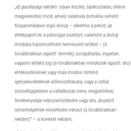
„d) gazdasági reklám: olyan közlés, tájékoztatás, illetve
megjelenítési mód, amely valamely birtokba vehető
forgalomképes ingó dolog – ideértve a pénzt, az
értékpapírt és a pénzügyi eszközt, valamint a dolog
módjára hasznosítható természeti erőket – (a
továbbiakban együtt: termék), szolgáltatás, ingatlan,
vagyoni értékű jog (a továbbiakban mindezek együtt: áru)
értékesítésének vagy más módon történő
igénybevételének előmozdítására, vagy e céllal
összefüggésben a vállalkozás neve, megjelölése,
tevékenysége népszerűsítésére vagy áru, árujelző
ismertségének növelésére irányul (a továbbiakban:
reklám)”
– a konkrét reklám;