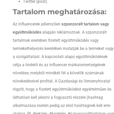
Twitter (post).
Tartalom meghatározása:
Az influencerek jellemzően
szponzorált tartalom vagy
együttműködés
alapján reklámoznak. A szponzorált
tartalmak esetében fizetett együttműködés vagy
termékelhelyezés keretében mutatják be a terméket vagy
a szolgáltatást. A kapcsolati alapú együttműködések
célja a hirdető és az influencer márkaismertségének
növelése, melyből mindkét fél a követők számának
növekedésével profitál. A Gazdasági és Versenyhivatal
rögzíti, hogy a fizetett együttműködést egyértelműen és
láthatóan kell jelezni a fogyasztó részére (hashtag
alkalmazása esetén pedig az első hashtagnek kell erre
utalnia. Pl.
#reklám, #hirdetés, #szponzorálttartalom
vag