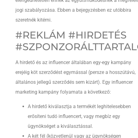
elengedhetetlen ennek az együttműködésnek a megfelel
jogi szabályozása. Ebben a bejegyzésben ez utóbbira
szeretnék kitérni.
#REKLÁM #HIRDETÉS
#SZPONZORÁLTTARTA
A hirdető és az influencer általában egy-egy kampány
erejéig köt szerződést egymással (persze a hosszútávú,
általános jellegű szerződés sem kizárt). Egy influencer
marketing kampány folyamata a következő:
A hirdető kiválasztja a termékét leghitelesebben
erősíteni tudó influencert, vagy megbíz egy
ügynökséget a kiválasztással.
A két fél (közvetlenül vagy az ügynökségen