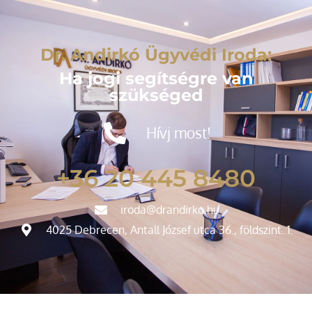
Dr. Andirkó Ügyvédi Iroda:
Ha jogi segítségre van
szükséged
Hívj most!
+36 20 445 8480
iroda@drandirko.hu
4025 Debrecen, Antall József utca 36., földszint. 1.