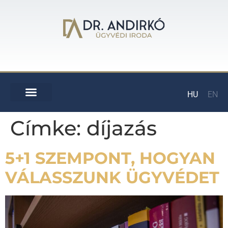
HU
EN
Címke:
díjazás
5+1 SZEMPONT, HOGYAN
VÁLASSZUNK ÜGYVÉDET