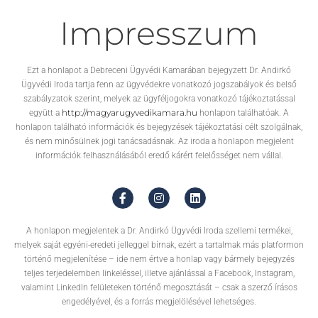
Impresszum
Ezt a honlapot a Debreceni Ügyvédi Kamarában bejegyzett Dr. Andirkó
Ügyvédi Iroda tartja fenn az ügyvédekre vonatkozó jogszabályok és belső
szabályzatok szerint, melyek az ügyféljogokra vonatkozó tájékoztatással
http://magyarugyvedikamara.hu
együtt a
honlapon találhatóak. A
honlapon található információk és bejegyzések tájékoztatási célt szolgálnak,
és nem minősülnek jogi tanácsadásnak. Az iroda a honlapon megjelent
információk felhasználásából eredő kárért felelősséget nem vállal.
A honlapon megjelentek a Dr. Andirkó Ügyvédi Iroda szellemi termékei,
melyek saját egyéni-eredeti jelleggel bírnak, ezért a tartalmak más platformon
történő megjelenítése – ide nem értve a honlap vagy bármely bejegyzés
teljes terjedelemben linkeléssel, illetve ajánlással a Facebook, Instagram,
valamint LinkedIn felületeken történő megosztását – csak a szerző írásos
engedélyével, és a forrás megjelölésével lehetséges.