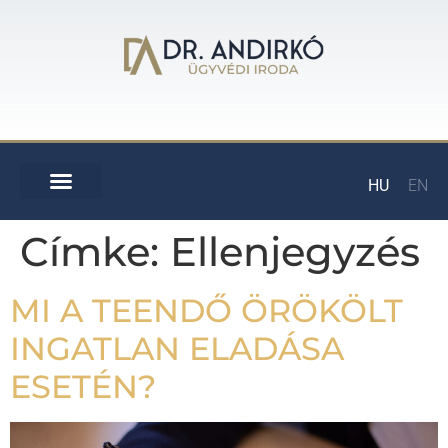
HU
EN
Címke:
Ellenjegyzés
MI A TEENDŐ ÖRÖKÖLT
INGATLAN ELADÁSA
ESETÉN?