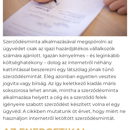
Szerződésminta alkalmazásával megspórolni az
ügyvédet csak az igazi hazárdjátékos vállalkozók
számára ajánlott. Igazán kényelmes – és leginkább
költséghatékony – dolog az internetről néhány
kattintással beszerezni egy látszólag jónak tűnő
szerződésmintát. Elég azonban egyetlen vesztes
jogvita vagy bírság. Az így keletkező kiadás máris
sokszorosa lehet annak, mintha a szerződésminta
alkalmazása helyett a cég és a szerződő felek
igényeire szabott szerződést készített volna el egy
ügyvéd. A cikkben mutatunk öt érvet, hogy miért ne
használjon internetről letöltött szerződésmintát.