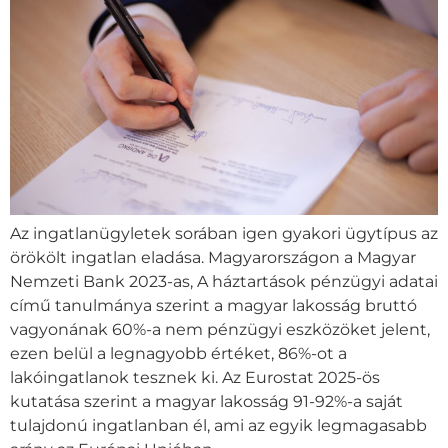
Az ingatlanügyletek sorában igen gyakori ügytípus az
örökölt ingatlan eladása. Magyarországon a Magyar
Nemzeti Bank 2023-as, A háztartások pénzügyi adatai
című tanulmánya szerint a magyar lakosság bruttó
vagyonának 60%-a nem pénzügyi eszközöket jelent,
ezen belül a legnagyobb értéket, 86%-ot a
lakóingatlanok tesznek ki. Az Eurostat 2025-ös
kutatása szerint a magyar lakosság 91-92%-a saját
tulajdonú ingatlanban él, ami az egyik legmagasabb