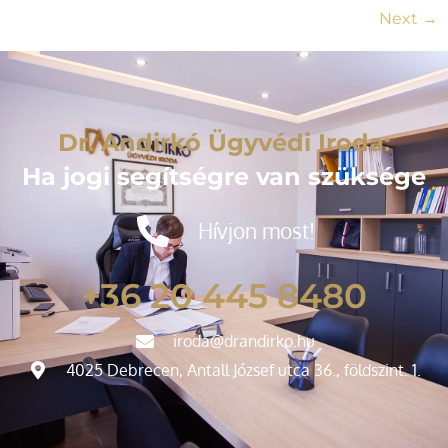
Next
→
Dr. Andirkó Ügyvédi Iroda:
Ha jogi segítségre van szüksége
Hívjon most!
+36 20 445 8480
iroda@drandirko.hu
4025 Debrecen, Antall József utca 36., földszint. 1.