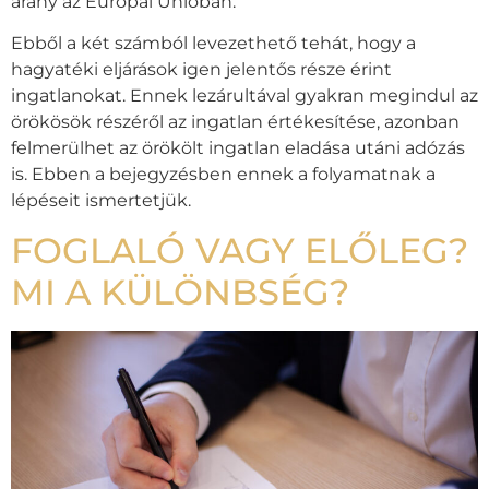
arány az Európai Unióban.
Ebből a két számból levezethető tehát, hogy a
hagyatéki eljárások igen jelentős része érint
ingatlanokat. Ennek lezárultával gyakran megindul az
örökösök részéről az ingatlan értékesítése, azonban
felmerülhet az örökölt ingatlan eladása utáni adózás
is. Ebben a bejegyzésben ennek a folyamatnak a
lépéseit ismertetjük.
FOGLALÓ VAGY ELŐLEG?
MI A KÜLÖNBSÉG?