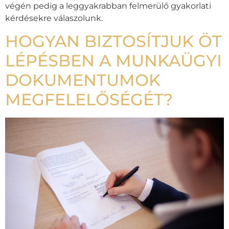
végén pedig a leggyakrabban felmerülő gyakorlati
kérdésekre válaszolunk.
HOGYAN BIZTOSÍTJUK ÖT
LÉPÉSBEN A MUNKAÜGYI
DOKUMENTUMOK
MEGFELELŐSÉGÉT?