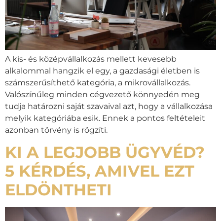
A kis- és középvállalkozás mellett kevesebb
alkalommal hangzik el egy, a gazdasági életben is
számszerűsíthető kategória, a mikrovállalkozás.
Valószínűleg minden cégvezető könnyedén meg
tudja határozni saját szavaival azt, hogy a vállalkozása
melyik kategóriába esik. Ennek a pontos feltételeit
azonban törvény is rögzíti.
KI A LEGJOBB ÜGYVÉD?
5 KÉRDÉS, AMIVEL EZT
ELDÖNTHETI