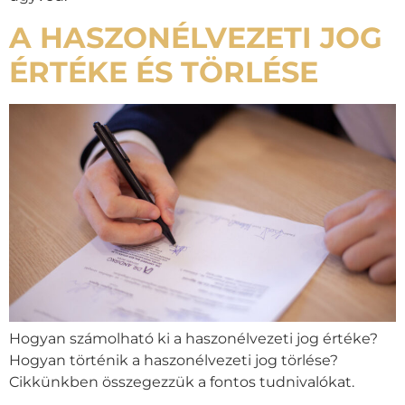
A HASZONÉLVEZETI JOG
ÉRTÉKE ÉS TÖRLÉSE
Hogyan számolható ki a haszonélvezeti jog értéke?
Hogyan történik a haszonélvezeti jog törlése?
Cikkünkben összegezzük a fontos tudnivalókat.