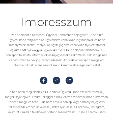
Impresszum
Ezt a honlapot a Debreceni Ügyvédi Kamarában bejegyzett Dr. Andirkó
Ügyvédi Iroda tartja fenn az ügyvédekre vonatkozó jogszabályok és belső
szabályzatok szerint, melyek az ügyféljogokra vonatkozó tájékoztatással
http://magyarugyvedikamara.hu
együtt a
honlapon találhatóak. A
honlapon található információk és bejegyzések tájékoztatási célt szolgálnak,
és nem minősülnek jogi tanácsadásnak. Az iroda a honlapon megjelent
információk felhasználásából eredő kárért felelősséget nem vállal.
A honlapon megjelentek a Dr. Andirkó Ügyvédi Iroda szellemi termékei,
melyek saját egyéni-eredeti jelleggel bírnak, ezért a tartalmak más platformon
történő megjelenítése – ide nem értve a honlap vagy bármely bejegyzés
teljes terjedelemben linkeléssel, illetve ajánlással a Facebook, Instagram,
valamint LinkedIn felületeken történő megosztását – csak a szerző írásos