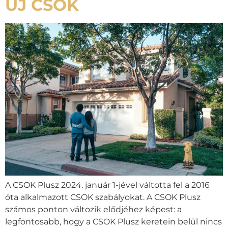
ÚJ CSOK
A CSOK Plusz 2024. január 1-jével váltotta fel a 2016
óta alkalmazott CSOK szabályokat. A CSOK Plusz
számos ponton változik elődjéhez képest: a
legfontosabb, hogy a CSOK Plusz keretein belül nincs