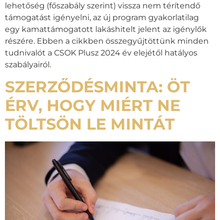
lehetőség (főszabály szerint) vissza nem térítendő
támogatást igényelni, az új program gyakorlatilag
egy kamattámogatott lakáshitelt jelent az igénylők
részére. Ebben a cikkben összegyűjtöttünk minden
tudnivalót a CSOK Plusz 2024 év elejétől hatályos
szabályairól.
SZERZŐDÉSMINTA: ÖT
ÉRV, HOGY MIÉRT NE
TÖLTSÖN LE MINTÁT