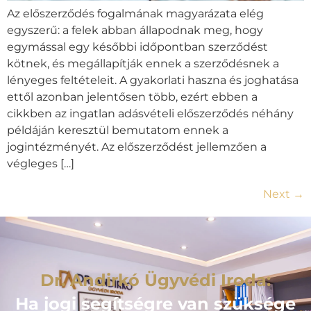
Az előszerződés fogalmának magyarázata elég
egyszerű: a felek abban állapodnak meg, hogy
egymással egy későbbi időpontban szerződést
kötnek, és megállapítják ennek a szerződésnek a
lényeges feltételeit. A gyakorlati haszna és joghatása
ettől azonban jelentősen több, ezért ebben a
cikkben az ingatlan adásvételi előszerződés néhány
példáján keresztül bemutatom ennek a
jogintézményét. Az előszerződést jellemzően a
végleges […]
Next
→
Dr. Andirkó Ügyvédi Iroda:
Ha jogi segítségre van szüksége