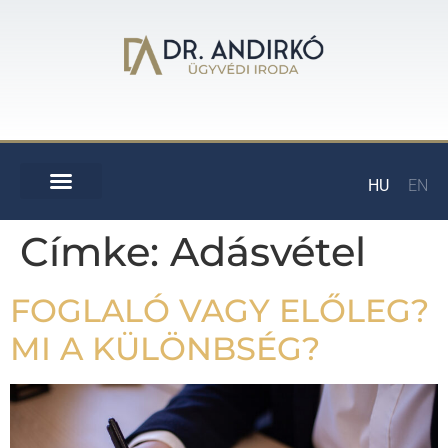
HU
EN
Címke:
Adásvétel
FOGLALÓ VAGY ELŐLEG?
MI A KÜLÖNBSÉG?