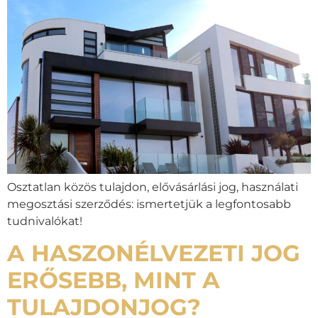
Osztatlan közös tulajdon, elővásárlási jog, használati
megosztási szerződés: ismertetjük a legfontosabb
tudnivalókat!
A HASZONÉLVEZETI JOG
ERŐSEBB, MINT A
TULAJDONJOG?