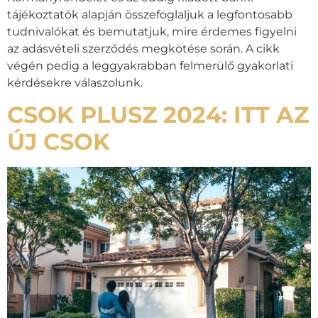
tájékoztatók alapján összefoglaljuk a legfontosabb
tudnivalókat és bemutatjuk, mire érdemes figyelni
az adásvételi szerződés megkötése során. A cikk
végén pedig a leggyakrabban felmerülő gyakorlati
kérdésekre válaszolunk.
CSOK PLUSZ 2024: ITT AZ
ÚJ CSOK