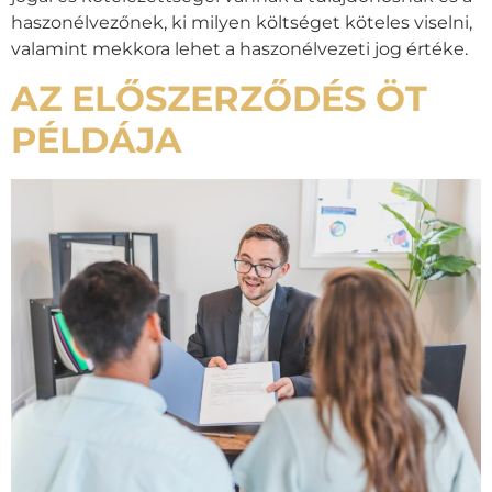
haszonélvezőnek, ki milyen költséget köteles viselni,
valamint mekkora lehet a haszonélvezeti jog értéke.
AZ ELŐSZERZŐDÉS ÖT
PÉLDÁJA