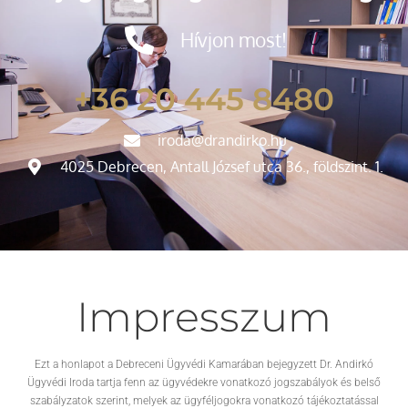
Hívjon most!
+36 20 445 8480
iroda@drandirko.hu
4025 Debrecen, Antall József utca 36., földszint. 1.
Impresszum
Ezt a honlapot a Debreceni Ügyvédi Kamarában bejegyzett Dr. Andirkó
Ügyvédi Iroda tartja fenn az ügyvédekre vonatkozó jogszabályok és belső
szabályzatok szerint, melyek az ügyféljogokra vonatkozó tájékoztatással