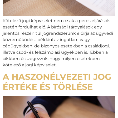
Kötelező jogi képviselet nem csak a peres eljárások
esetén fordulhat elő. A bírósági tárgyalások egy
jelentős részén túl jogrendszerünk előírja az ügyvédi
közreműködést például az ingatlan- vagy
cégügyekben, de bizonyos esetekben a családjogi,
illetve csőd- és felszámolási ügyekben is. Ebben a
cikkben összegezzük, hogy milyen esetekben
kötelező a jogi képviselet.
A HASZONÉLVEZETI JOG
ÉRTÉKE ÉS TÖRLÉSE