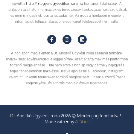
http://magyarugyvedikamara.hu
együtt a
honlapon találhatóak. A
honlapon található információk és bejegyzések tájékoztatási célt szolgálnak,
és nem minősülnek jogi tanácsadásnak. Az iroda a honlapon megjelent
információk felhasználásából eredő kárért felelősséget nem vállal.
A honlapon megjelentek a Dr. Andirkó Ügyvédi Iroda szellemi termékei,
melyek saját egyéni-eredeti jelleggel bírnak, ezért a tartalmak más platformon
történő megjelenítése – ide nem értve a honlap vagy bármely bejegyzés
teljes terjedelemben linkeléssel, illetve ajánlással a Facebook, Instagram,
valamint LinkedIn felületeken történő megosztását – csak a szerző írásos
engedélyével, és a forrás megjelölésével lehetséges.
Dr. Andirkó Ügyvédi Iroda 2026 © Minden jog fenntartva! |
Made with ♥ by
ADbro