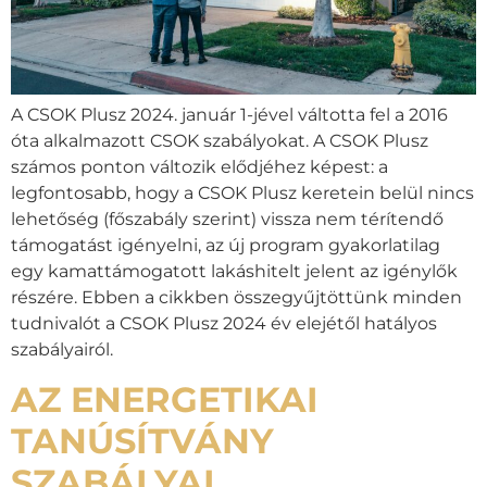
A CSOK Plusz 2024. január 1-jével váltotta fel a 2016
óta alkalmazott CSOK szabályokat. A CSOK Plusz
számos ponton változik elődjéhez képest: a
legfontosabb, hogy a CSOK Plusz keretein belül nincs
lehetőség (főszabály szerint) vissza nem térítendő
támogatást igényelni, az új program gyakorlatilag
egy kamattámogatott lakáshitelt jelent az igénylők
részére. Ebben a cikkben összegyűjtöttünk minden
tudnivalót a CSOK Plusz 2024 év elejétől hatályos
szabályairól.
AZ ENERGETIKAI
TANÚSÍTVÁNY
SZABÁLYAI