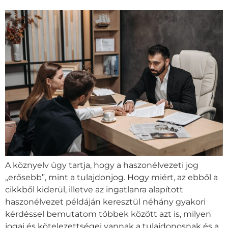
A köznyelv úgy tartja, hogy a haszonélvezeti jog
„erősebb”, mint a tulajdonjog. Hogy miért, az ebből a
cikkből kiderül, illetve az ingatlanra alapított
haszonélvezet példáján keresztül néhány gyakori
kérdéssel bemutatom többek között azt is, milyen
jogai és kötelezettségei vannak a tulajdonosnak és a