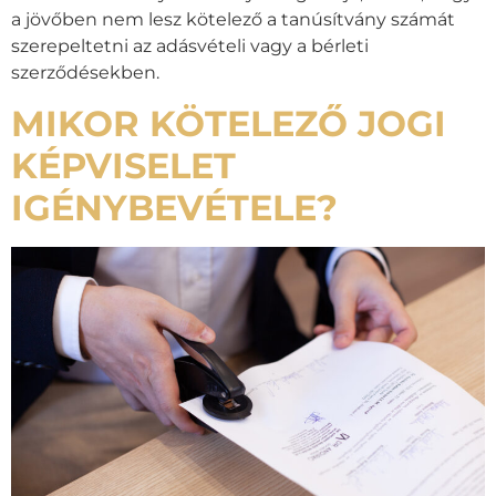
a jövőben nem lesz kötelező a tanúsítvány számát
szerepeltetni az adásvételi vagy a bérleti
szerződésekben.
MIKOR KÖTELEZŐ JOGI
KÉPVISELET
IGÉNYBEVÉTELE?