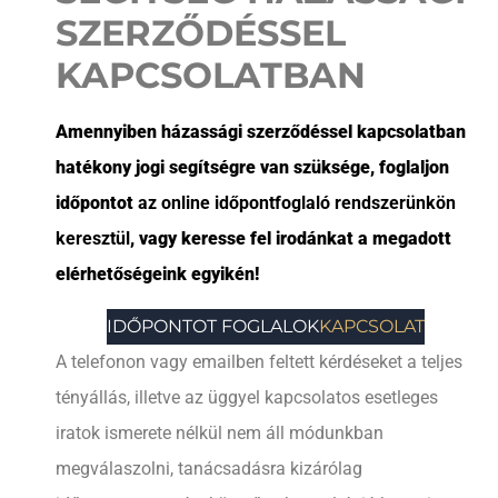
SZERZŐDÉSSEL
KAPCSOLATBAN
Amennyiben házassági szerződéssel kapcsolatban
hatékony jogi segítségre van szüksége, foglaljon
időpontot
az online időpontfoglaló rendszerünkön
keresztül
, vagy keresse fel irodánkat a megadott
elérhetőségeink egyikén!
IDŐPONTOT FOGLALOK
KAPCSOLAT
A telefonon vagy emailben feltett kérdéseket a teljes
tényállás, illetve az üggyel kapcsolatos esetleges
iratok ismerete nélkül nem áll módunkban
megválaszolni, tanácsadásra kizárólag