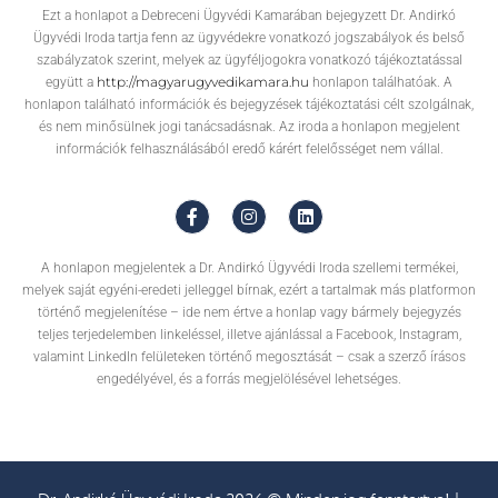
Ezt a honlapot a Debreceni Ügyvédi Kamarában bejegyzett Dr. Andirkó
Ügyvédi Iroda tartja fenn az ügyvédekre vonatkozó jogszabályok és belső
szabályzatok szerint, melyek az ügyféljogokra vonatkozó tájékoztatással
http://magyarugyvedikamara.hu
együtt a
honlapon találhatóak. A
honlapon található információk és bejegyzések tájékoztatási célt szolgálnak,
és nem minősülnek jogi tanácsadásnak. Az iroda a honlapon megjelent
információk felhasználásából eredő kárért felelősséget nem vállal.
A honlapon megjelentek a Dr. Andirkó Ügyvédi Iroda szellemi termékei,
melyek saját egyéni-eredeti jelleggel bírnak, ezért a tartalmak más platformon
történő megjelenítése – ide nem értve a honlap vagy bármely bejegyzés
teljes terjedelemben linkeléssel, illetve ajánlással a Facebook, Instagram,
valamint LinkedIn felületeken történő megosztását – csak a szerző írásos
engedélyével, és a forrás megjelölésével lehetséges.