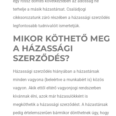
egy rossz döntés következtében az adósság ne
terhelje a másik házastársat. Családjogi
cikksorozatunk záró részében a házassági szerződés
legfontosabb tudnivalóit ismertetjük.
MIKOR KÖTHETŐ MEG
A HÁZASSÁGI
SZERZŐDÉS?
Házassági szerződés hiányában a házastársak
minden vagyona (beleértve a munkabért is) közös
vagyon. Akik ettől eltérő vagyonjogi rendszerben
kívánnak élni, azok már házasulókként is
megköthetik a házassági szerződést. A házastársak
pedig értelemszerűen bármikor dönthetnek úgy, hogy