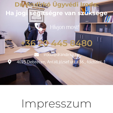
Dr. Andirkó Ügyvédi Iroda:
Ha jogi segítségre van szüksége
Hívjon most!
+36 20 445 8480
iroda@drandirko.hu
4025 Debrecen, Antall József utca 36., földszint. 1.
Impresszum