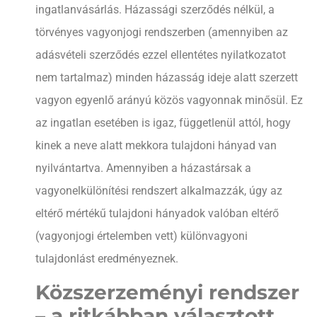
ingatlanvásárlás. Házassági szerződés nélkül, a
törvényes vagyonjogi rendszerben (amennyiben az
adásvételi szerződés ezzel ellentétes nyilatkozatot
nem tartalmaz) minden házasság ideje alatt szerzett
vagyon egyenlő arányú közös vagyonnak minősül. Ez
az ingatlan esetében is igaz, függetlenül attól, hogy
kinek a neve alatt mekkora tulajdoni hányad van
nyilvántartva. Amennyiben a házastársak a
vagyonelkülönítési rendszert alkalmazzák, úgy az
eltérő mértékű tulajdoni hányadok valóban eltérő
(vagyonjogi értelemben vett) különvagyoni
tulajdonlást eredményeznek.
Közszerzeményi rendszer
– a ritkábban választott