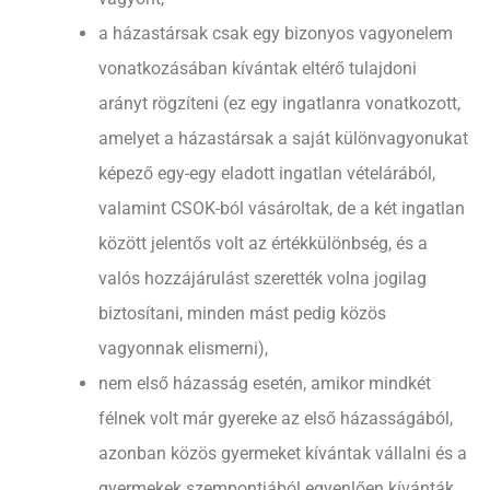
a házastársak csak egy bizonyos vagyonelem
vonatkozásában kívántak eltérő tulajdoni
arányt rögzíteni (ez egy ingatlanra vonatkozott,
amelyet a házastársak a saját különvagyonukat
képező egy-egy eladott ingatlan vételárából,
valamint CSOK-ból vásároltak, de a két ingatlan
között jelentős volt az értékkülönbség, és a
valós hozzájárulást szerették volna jogilag
biztosítani, minden mást pedig közös
vagyonnak elismerni),
nem első házasság esetén, amikor mindkét
félnek volt már gyereke az első házasságából,
azonban közös gyermeket kívántak vállalni és a
gyermekek szempontjából egyenlően kívánták