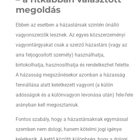
megoldás
Ebben az esetben a házastársak szintén önálló
vagyonszerzők lesznek. Az egyes közszerzeményi
vagyontárgyakat csak a szerző házastárs (vagy az
arra feljogosított személy) használhatja,
birtokolhatja, hasznosíthatja és rendelkezhet felette.
A házasság megszűnésekor azonban a házasság
fennállása alatt keletkezett vagyont (a külön
adósságok és a különvagyon levonása után) fele-fele
arányban kell megosztaniuk.
Fontos szabály, hogy a házastársaknak egymással
szemben nem dologi, hanem kötelmi jogi igénye
keletkezik. A kettő közötti különbség, hogy a dologi