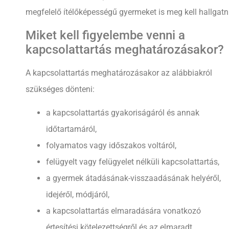
megfelelő ítélőképességű gyermeket is meg kell hallgatni
Miket kell figyelembe venni a
kapcsolattartás meghatározásakor?
A kapcsolattartás meghatározásakor az alábbiakról
szükséges dönteni:
a kapcsolattartás gyakoriságáról és annak
időtartamáról,
folyamatos vagy időszakos voltáról,
felügyelt vagy felügyelet nélküli kapcsolattartás,
a gyermek átadásának-visszaadásának helyéről,
idejéről, módjáról,
a kapcsolattartás elmaradására vonatkozó
értesítési kötelezettségről és az elmaradt