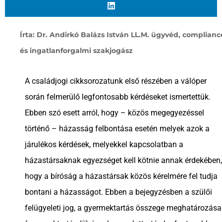
Írta: Dr. Andirkó Balázs István LL.M. ügyvéd, complianc
és ingatlanforgalmi szakjogász
A családjogi cikksorozatunk első részében a válóper
során felmerülő legfontosabb kérdéseket ismertettük.
Ebben szó esett arról, hogy – közös megegyezéssel
történő – házasság felbontása esetén melyek azok a
járulékos kérdések, melyekkel kapcsolatban a
házastársaknak egyezséget kell kötnie annak érdekében,
hogy a bíróság a házastársak közös kérelmére fel tudja
bontani a házasságot. Ebben a bejegyzésben a szülői
felügyeleti jog, a gyermektartás összege meghatározása