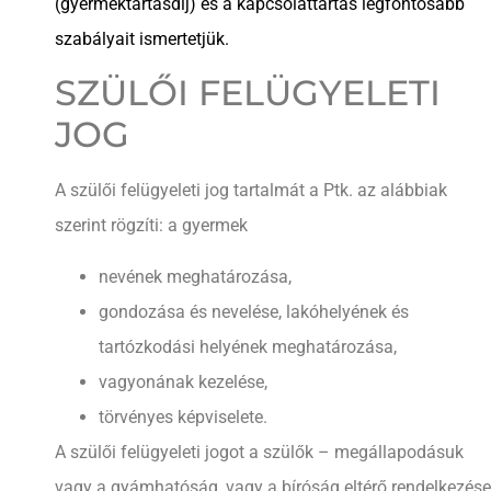
(gyermektartásdíj) és a kapcsolattartás legfontosabb
szabályait ismertetjük.
SZÜLŐI FELÜGYELETI
JOG
A szülői felügyeleti jog tartalmát a Ptk. az alábbiak
szerint rögzíti: a gyermek
nevének meghatározása,
gondozása és nevelése, lakóhelyének és
tartózkodási helyének meghatározása,
vagyonának kezelése,
törvényes képviselete.
A szülői felügyeleti jogot a szülők – megállapodásuk
vagy a gyámhatóság, vagy a bíróság eltérő rendelkezése