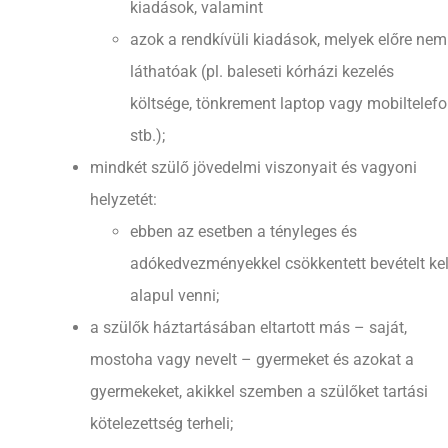
kiadások, valamint
azok a rendkívüli kiadások, melyek előre nem
láthatóak (pl. baleseti kórházi kezelés
költsége, tönkrement laptop vagy mobiltelef
stb.);
mindkét szülő jövedelmi viszonyait és vagyoni
helyzetét:
ebben az esetben a tényleges és
adókedvezményekkel csökkentett bevételt kel
alapul venni;
a szülők háztartásában eltartott más – saját,
mostoha vagy nevelt – gyermeket és azokat a
gyermekeket, akikkel szemben a szülőket tartási
kötelezettség terheli;