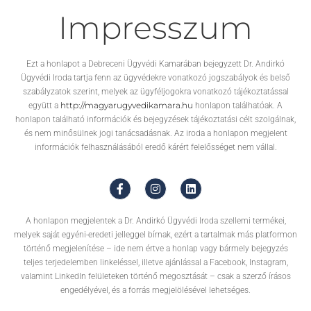
Impresszum
Ezt a honlapot a Debreceni Ügyvédi Kamarában bejegyzett Dr. Andirkó
Ügyvédi Iroda tartja fenn az ügyvédekre vonatkozó jogszabályok és belső
szabályzatok szerint, melyek az ügyféljogokra vonatkozó tájékoztatással
http://magyarugyvedikamara.hu
együtt a
honlapon találhatóak. A
honlapon található információk és bejegyzések tájékoztatási célt szolgálnak,
és nem minősülnek jogi tanácsadásnak. Az iroda a honlapon megjelent
információk felhasználásából eredő kárért felelősséget nem vállal.
A honlapon megjelentek a Dr. Andirkó Ügyvédi Iroda szellemi termékei,
melyek saját egyéni-eredeti jelleggel bírnak, ezért a tartalmak más platformon
történő megjelenítése – ide nem értve a honlap vagy bármely bejegyzés
teljes terjedelemben linkeléssel, illetve ajánlással a Facebook, Instagram,
valamint LinkedIn felületeken történő megosztását – csak a szerző írásos
engedélyével, és a forrás megjelölésével lehetséges.