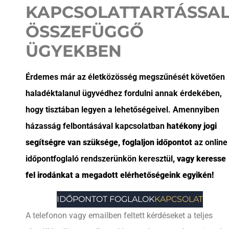
KAPCSOLATTARTÁSSA
ÖSSZEFÜGGŐ
ÜGYEKBEN
Érdemes már az életközösség megszűnését követően
haladéktalanul ügyvédhez fordulni annak érdekében,
hogy tisztában legyen a lehetőségeivel. Amennyiben
házasság felbontásával kapcsolatban
hatékony jogi
segítségre van szüksége, foglaljon időpontot
az online
időpontfoglaló rendszerünkön keresztül
, vagy keresse
fel irodánkat a megadott elérhetőségeink egyikén!
IDŐPONTOT FOGLALOK
KAPCSOLAT
A telefonon vagy emailben feltett kérdéseket a teljes