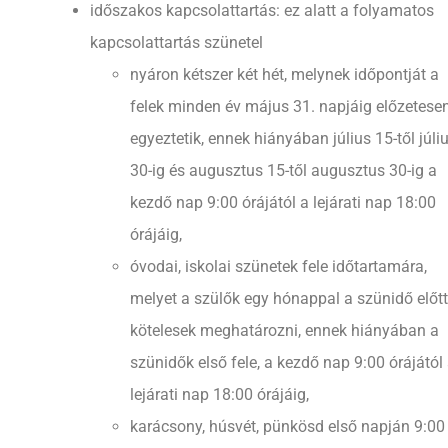
időszakos kapcsolattartás: ez alatt a folyamatos
kapcsolattartás szünetel
nyáron kétszer két hét, melynek időpontját a
felek minden év május 31. napjáig előzetese
egyeztetik, ennek hiányában július 15-től júli
30-ig és augusztus 15-től augusztus 30-ig a
kezdő nap 9:00 órájától a lejárati nap 18:00
órájáig,
óvodai, iskolai szünetek fele időtartamára,
melyet a szülők egy hónappal a szünidő előtt
kötelesek meghatározni, ennek hiányában a
szünidők első fele, a kezdő nap 9:00 órájától
lejárati nap 18:00 órájáig,
karácsony, húsvét, pünkösd első napján 9:00