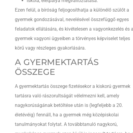
iskola, életpálya megváltoztatása.
Ezen felül, a bíróság feljogosíthatja a különélő szülőt a
gyermek gondozásával, nevelésével összefüggő egyes
feladatok ellátására, és kivételesen a vagyonkezelés és 
gyermek vagyoni ügyeiben a törvényes képviselet teljes
körű vagy részleges gyakorlására.
A GYERMEKTARTÁS
ÖSSZEGE
A gyermektartás összege fizetésekor a kiskorú gyermek
tartásra való rászorultságát vélelmezni kell, amely
nagykorúságának betöltése után is (legfeljebb a 20.
életévéig) fennáll, ha a gyermek még középiskolai
tanulmányokat folytat. A továbbtanuló nagykorú,