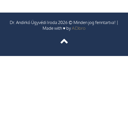
Dr. Andirkó Ügyvédi Iroda 2026 © Minden jog fenntartva! |
Made with ♥ by
ADbro