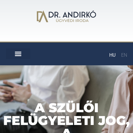
HU
EN
A SZÜLŐI
FELÜGYELETI JOG,