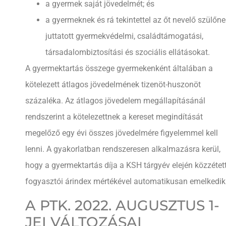
a gyermek saját jövedelmét; és
a gyermeknek és rá tekintettel az őt nevelő szülőne
juttatott gyermekvédelmi, családtámogatási,
társadalombiztosítási és szociális ellátásokat.
A gyermektartás összege gyermekenként általában a
kötelezett átlagos jövedelmének tizenöt-huszonöt
százaléka. Az átlagos jövedelem megállapításánál
rendszerint a kötelezettnek a kereset megindítását
megelőző egy évi összes jövedelmére figyelemmel kell
lenni. A gyakorlatban rendszeresen alkalmazásra kerül,
hogy a gyermektartás díja a KSH tárgyév elején közzétet
fogyasztói árindex mértékével automatikusan emelkedik
A PTK. 2022. AUGUSZTUS 1-
JEI VÁLTOZÁSAI