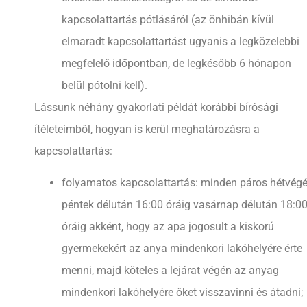
kapcsolattartás pótlásáról (az önhibán kívül
elmaradt kapcsolattartást ugyanis a legközelebbi
megfelelő időpontban, de legkésőbb 6 hónapon
belül pótolni kell).
Lássunk néhány gyakorlati példát korábbi bírósági
ítéleteimből, hogyan is kerül meghatározásra a
kapcsolattartás:
folyamatos kapcsolattartás: minden páros hétvég
péntek délután 16:00 óráig vasárnap délután 18:0
óráig akként, hogy az apa jogosult a kiskorú
gyermekekért az anya mindenkori lakóhelyére érte
menni, majd köteles a lejárat végén az anyag
mindenkori lakóhelyére őket visszavinni és átadni;