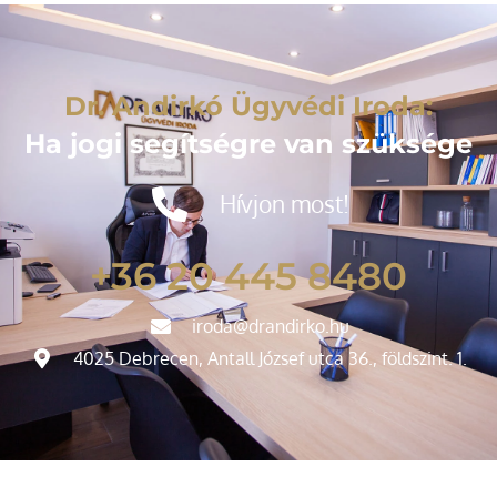
Dr. Andirkó Ügyvédi Iroda:
Ha jogi segítségre van szüksége
Hívjon most!
+36 20 445 8480
iroda@drandirko.hu
4025 Debrecen, Antall József utca 36., földszint. 1.