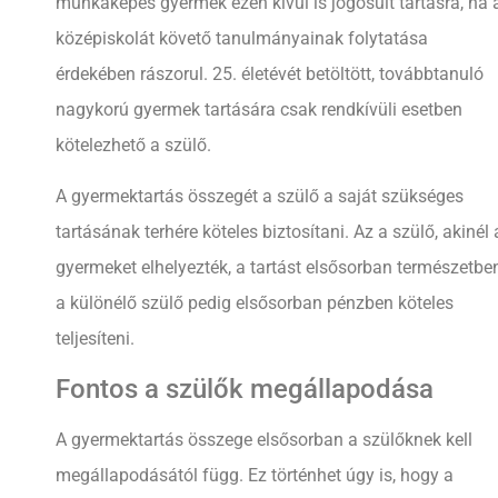
munkaképes gyermek ezen kívül is jogosult tartásra, ha 
középiskolát követő tanulmányainak folytatása
érdekében rászorul. 25. életévét betöltött, továbbtanuló
nagykorú gyermek tartására csak rendkívüli esetben
kötelezhető a szülő.
A gyermektartás összegét a szülő a saját szükséges
tartásának terhére köteles biztosítani. Az a szülő, akinél 
gyermeket elhelyezték, a tartást elsősorban természetben
a különélő szülő pedig elsősorban pénzben köteles
teljesíteni.
Fontos a szülők megállapodása
A gyermektartás összege elsősorban a szülőknek kell
megállapodásától függ. Ez történhet úgy is, hogy a