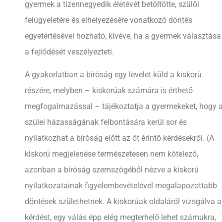
gyermek a tizennegyedik életévét betöltötte, szülői
felügyeletére és elhelyezésére vonatkozó döntés
egyetértésével hozható, kivéve, ha a gyermek választása
a fejlődését veszélyezteti.
A gyakorlatban a bíróság egy levelet küld a kiskorú
részére, melyben – kiskorúak számára is érthető
megfogalmazással – tájékoztatja a gyermekeket, hogy 
szülei házasságának felbontására kerül sor és
nyilatkozhat a bíróság előtt az őt érintő kérdésekről. (A
kiskorú megjelenése természetesen nem kötelező,
azonban a bíróság szemszögéből nézve a kiskorú
nyilatkozatainak figyelembevételével megalapozottabb
döntések születhetnek. A kiskorúak oldaláról vizsgálva a
kérdést, egy válás épp elég megterhelő lehet számukra,