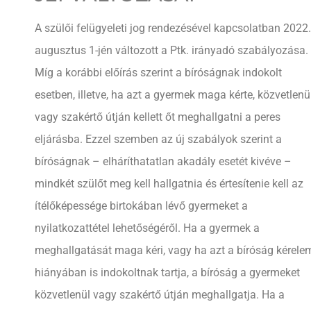
A szülői felügyeleti jog rendezésével kapcsolatban 2022.
augusztus 1-jén változott a Ptk. irányadó szabályozása.
Míg a korábbi előírás szerint a bíróságnak indokolt
esetben, illetve, ha azt a gyermek maga kérte, közvetlenü
vagy szakértő útján kellett őt meghallgatni a peres
eljárásba. Ezzel szemben az új szabályok szerint a
bíróságnak – elháríthatatlan akadály esetét kivéve –
mindkét szülőt meg kell hallgatnia és értesítenie kell az
ítélőképessége birtokában lévő gyermeket a
nyilatkozattétel lehetőségéről. Ha a gyermek a
meghallgatását maga kéri, vagy ha azt a bíróság kérele
hiányában is indokoltnak tartja, a bíróság a gyermeket
közvetlenül vagy szakértő útján meghallgatja. Ha a